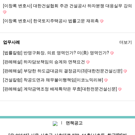
[이창록 변호사] 대한건설협회 주관 건설공사 하자분쟁 대응실무 강의
[이창록 변호사] 한국토지주택공사 법률고문 재위촉
업무사례
더보기
[법률칼럼] 반영구화장, 의료 영역인가? 미(美) 영역인가?
[판례해설] 하자담보책임의 승계와 면책요건
[판례해설] 부당한 하도급대금의 결정금지(3)[대한전문건설신문]
[건설칼럼] 착공도면과 채무불이행책임[이코노믹리뷰]
[판례해설] 계약금액조정 배제특약은 무효[대한전문건설신문]
관리자
l
면책공고
[우:06645] 서울 서초구 서초대로 272, 11층(서초동, 한국IBS빌